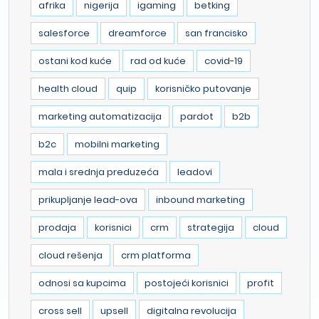
afrika
nigerija
igaming
betking
salesforce
dreamforce
san francisko
ostani kod kuće
rad od kuće
covid-19
health cloud
quip
korisničko putovanje
marketing automatizacija
pardot
b2b
b2c
mobilni marketing
mala i srednja preduzeća
leadovi
prikupljanje lead-ova
inbound marketing
prodaja
korisnici
crm
strategija
cloud
cloud rešenja
crm platforma
odnosi sa kupcima
postojeći korisnici
profit
cross sell
upsell
digitalna revolucija