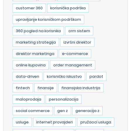
customer 360
korisnička podrška
upravljanje korisničkom podrškom
360 pogled na korisnika
crm sistem
marketing strategija
izvršni direktor
direktor marketinga
e-commerce
online kupovina
order management
data-driven
korisničko iskustvo
pardot
fintech
finansije
finansijska industrija
maloprodaja
personalizacija
social commerce
gen z
generacija z
usluge
internet provajderi
pružaoci usluga