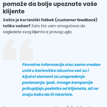
pomaže da bolje upoznate vaše
klijente
Zašto je korisnički fidbek (
customer feedback
)
toliko važan?
Zato što vam omogućava da
sagledate svog klijenta iz pravog ugla.
Povratne informacije nisu samo vredan
uvid u korisničko iskustvo već su i
ključni element za unapređenje
poslovanja. Ipak, mnoge kompanije
prikupljaju podatke od klijenata, ali ne
znaju kako da ih iskoriste.