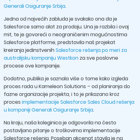
Generali Osiguranje Srbija
.
Jedna od najvećih zabluda je svakako ona da je
Salesforce samo alat za prodaju. Una je razbila i ovaj
mit, te je govoreći o neograničenim mogućnostima
Salesforce platforme, predstavila naš projekat
kreiranja jedinstvenih
Salesforce rešenja po meri za
australijsku kompaniju Westkon
za sve poslovne
procese ove kompanije.
Dodatno, publika je saznala više o tome kako izgleda
proces rada u Kameleon Solutions – od planiranja do
fazne organizacije projekta, i to je prikazano kroz
proces
implementacije Salesforce Sales Cloud rešenja
u kompaniji Generali Osiguranje Srbija
.
Na kraju, naša koleginica je odgovorila na često
postavljano pitanje o troškovima implementacije
Salesforce rešenja. Poseban akcenat stavila je na