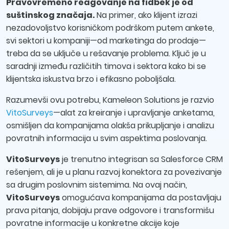
Pravovremeno reagovanje na fidbek je od
suštinskog značaja.
Na primer, ako klijent izrazi
nezadovoljstvo korisničkom podrškom putem ankete,
svi sektori u kompaniji—od marketinga do prodaje—
treba da se uključe u rešavanje problema. Ključ je u
saradnji između različitih timova i sektora kako bi se
klijentska iskustva brzo i efikasno poboljšala.
Razumevši ovu potrebu, Kameleon Solutions je razvio
VitoSurveys
—alat za kreiranje i upravljanje anketama,
osmišljen da kompanijama olakša prikupljanje i analizu
povratnih informacija u svim aspektima poslovanja.
VitoSurveys
je trenutno integrisan sa Salesforce CRM
rešenjem, ali je u planu razvoj konektora za povezivanje
sa drugim poslovnim sistemima. Na ovaj način,
VitoSurveys
omogućava kompanijama da postavljaju
prava pitanja, dobijaju prave odgovore i transformišu
povratne informacije u konkretne akcije koje