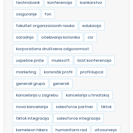
technobank
konferencija
bankarstvo
osiguranje
fon
fakultet organizacionih nauka
edukacija
saradnja
očekivanja korisnika
csr
korporativna društvena odgovornost
uspešne priče
mulesoft
bizit konferencija
marketing
korisnički profil
profil kupca
generali grupa
generali
kancelarija u zagrebu
kancelarija u hrvatskoj
nova kancelarija
salesforce partner
tiktok
tiktok integracija
salesforce integracija
kameleon hikers
humanitarni rad
vitosurveys