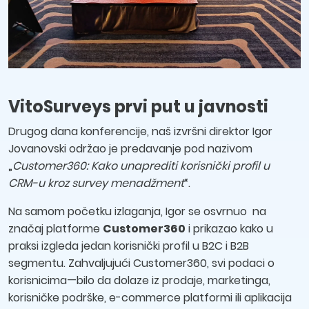
VitoSurveys prvi put u javnosti
Drugog dana konferencije, naš izvršni direktor Igor
Jovanovski održao je predavanje pod nazivom
„
Customer360: Kako unaprediti korisnički profil u
CRM-u kroz survey menadžment
“.
Na samom početku izlaganja, Igor se osvrnuo na
značaj platforme
Customer360
i prikazao kako u
praksi izgleda jedan korisnički profil u B2C i B2B
segmentu. Zahvaljujući Customer360, svi podaci o
korisnicima—bilo da dolaze iz prodaje, marketinga,
korisničke podrške, e-commerce platformi ili aplikacija