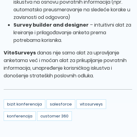
iskustva na osnovu povratnih informacija (npr.
automatsko preusmeravanje na sledeće korake u
zavisnosti od odgovora)
Survey builder and designer
– intuitivni alat za
kreiranje i prilagođavanje anketa prema
potrebama korisnika.
VitoSurveys
danas nije samo alat za upravljanje
anketama već i moćan alat za prikupljanje povratnih
informacija, unapređenje korisničkog iskustva i
donošenje strateških poslovnih odluka.
bizit konferencija
salesforce
vitosurveys
konferencija
customer 360