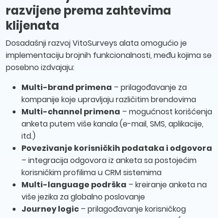
razvijene prema zahtevima
klijenata
Dosadašnji razvoj VitoSurveys alata omogućio je
implementaciju brojnih funkcionalnosti, među kojima se
posebno izdvajaju:
Multi-brand primena
– prilagođavanje za
kompanije koje upravljaju različitim brendovima
Multi-channel primena
– mogućnost korišćenja
anketa putem više kanala (e-mail, SMS, aplikacije,
itd.)
Povezivanje korisničkih podataka i odgovora
– integracija odgovora iz anketa sa postojećim
korisničkim profilima u CRM sistemima
Multi-language podrška
– kreiranje anketa na
više jezika za globalno poslovanje
Journey logic
– prilagođavanje korisničkog