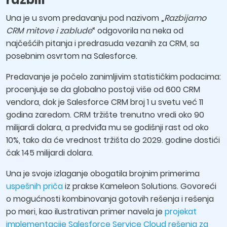
Una je u svom predavanju pod nazivom „
Razbijamo
CRM mitove i zablude
“ odgovorila na neka od
najčešćih pitanja i predrasuda vezanih za CRM, sa
posebnim osvrtom na Salesforce.
Predavanje je počelo zanimljivim statističkim podacima:
procenjuje se da globalno postoji više od 600 CRM
vendora, dok je Salesforce CRM broj 1 u svetu već 11
godina zaredom. CRM tržište trenutno vredi oko 90
milijardi dolara, a predviđa mu se godišnji rast od oko
10%, tako da će vrednost tržišta do 2029. godine dostići
čak 145 milijardi dolara.
Una je svoje izlaganje obogatila brojnim primerima
uspešnih priča
iz prakse Kameleon Solutions. Govoreći
o mogućnosti kombinovanja gotovih rešenja i rešenja
po meri, kao ilustrativan primer navela je
projekat
implementacije Salesforce Service Cloud rešenja za