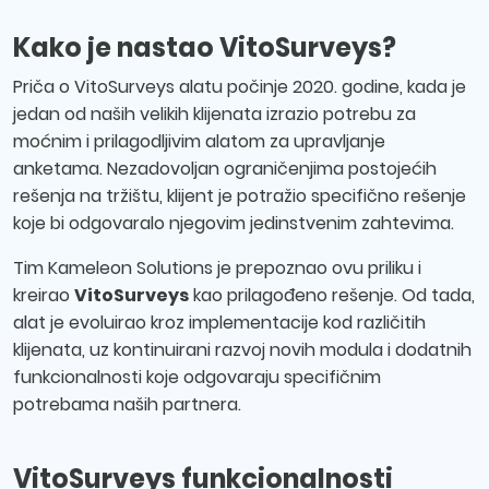
Kako je nastao VitoSurveys?
Priča o VitoSurveys alatu počinje 2020. godine, kada je
jedan od naših velikih klijenata izrazio potrebu za
moćnim i prilagodljivim alatom za upravljanje
anketama. Nezadovoljan ograničenjima postojećih
rešenja na tržištu, klijent je potražio specifično rešenje
koje bi odgovaralo njegovim jedinstvenim zahtevima.
Tim Kameleon Solutions je prepoznao ovu priliku i
kreirao
VitoSurveys
kao prilagođeno rešenje. Od tada,
alat je evoluirao kroz implementacije kod različitih
klijenata, uz kontinuirani razvoj novih modula i dodatnih
funkcionalnosti koje odgovaraju specifičnim
potrebama naših partnera.
VitoSurveys funkcionalnosti