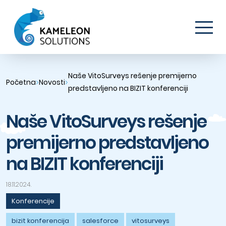
Naše VitoSurveys rešenje premijerno
Početna
Novosti
predstavljeno na BIZIT konferenciji
Naše VitoSurveys rešenje
premijerno predstavljeno
na BIZIT konferenciji
18.11.2024.
Konferencije
bizit konferencija
salesforce
vitosurveys