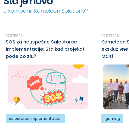
Šta je novo
u kompaniji Kameleon Solutions?
27.07.2026.
02.07.2026.
SOS za neuspešne Salesforce
Kameleon S
implementacije: Šta kad projekat
ekskluzivn
pođe po zlu?
Malti
salesforce implementation
igaming