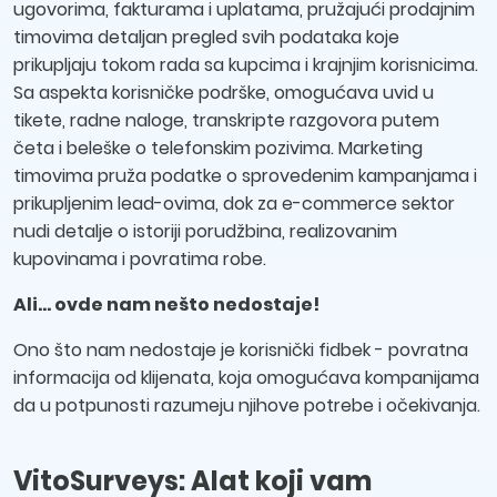
ugovorima, fakturama i uplatama, pružajući prodajnim
timovima detaljan pregled svih podataka koje
prikupljaju tokom rada sa kupcima i krajnjim korisnicima.
Sa aspekta korisničke podrške, omogućava uvid u
tikete, radne naloge, transkripte razgovora putem
četa i beleške o telefonskim pozivima. Marketing
timovima pruža podatke o sprovedenim kampanjama i
prikupljenim lead-ovima, dok za e-commerce sektor
nudi detalje o istoriji porudžbina, realizovanim
kupovinama i povratima robe.
Ali... ovde nam nešto nedostaje!
Ono što nam nedostaje je korisnički fidbek - povratna
informacija od klijenata, koja omogućava kompanijama
da u potpunosti razumeju njihove potrebe i očekivanja.
VitoSurveys: Alat koji vam