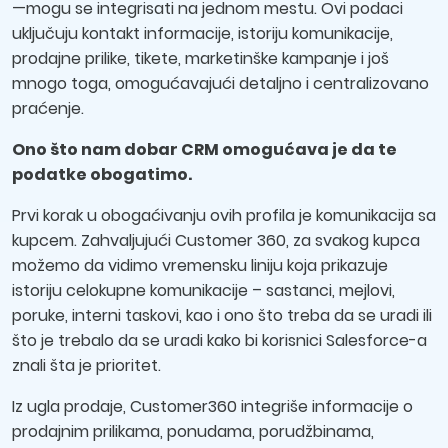
—mogu se integrisati na jednom mestu. Ovi podaci
uključuju kontakt informacije, istoriju komunikacije,
prodajne prilike, tikete, marketinške kampanje i još
mnogo toga, omogućavajući detaljno i centralizovano
praćenje.
Ono što nam dobar CRM omogućava je da te
podatke obogatimo.
Prvi korak u obogaćivanju ovih profila je komunikacija sa
kupcem. Zahvaljujući Customer 360, za svakog kupca
možemo da vidimo vremensku liniju koja prikazuje
istoriju celokupne komunikacije – sastanci, mejlovi,
poruke, interni taskovi, kao i ono što treba da se uradi ili
što je trebalo da se uradi kako bi korisnici Salesforce-a
znali šta je prioritet.
Iz ugla prodaje, Customer360 integriše informacije o
prodajnim prilikama, ponudama, porudžbinama,