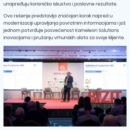
unapređuju korisničko iskustvo i poslovne rezultate.
Ovo rešenje predstavlja značajan korak napred u
modernizaciji upravljanja povratnim informacijama i još
jednom potvrđuje posvećenost Kameleon Solutions
inovacijama i pružanju vrhunskih alata za svoje klijente.