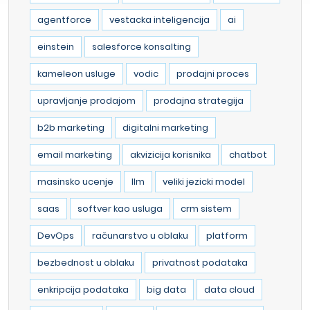
agentforce
vestacka inteligencija
ai
einstein
salesforce konsalting
kameleon usluge
vodic
prodajni proces
upravljanje prodajom
prodajna strategija
b2b marketing
digitalni marketing
email marketing
akvizicija korisnika
chatbot
masinsko ucenje
llm
veliki jezicki model
saas
softver kao usluga
crm sistem
DevOps
računarstvo u oblaku
platform
bezbednost u oblaku
privatnost podataka
enkripcija podataka
big data
data cloud