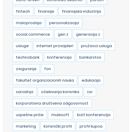
fintech
finansije
finansijska industrija
maloprodaja
personalizacija
social commerce
gen z
generacija z
usluge
internet provajderi
pružaoci usluga
technobank
konferencija
bankarstvo
osiguranje
fon
fakultet organizacionih nauka
edukacija
saradnja
očekivanja korisnika
csr
korporativna društvena odgovornost
uspešne priče
mulesoft
bizit konferencija
marketing
korisnički profil
profil kupca