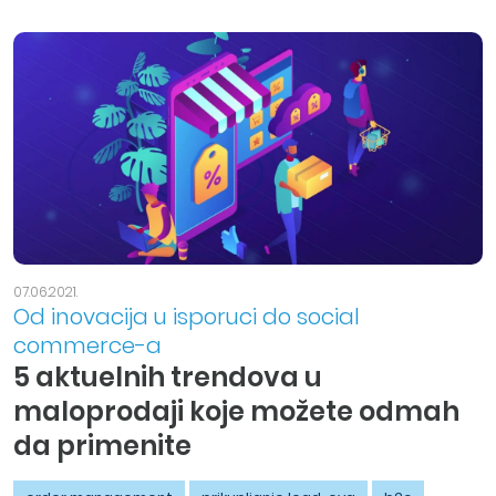
07.06.2021.
Od inovacija u isporuci do social
commerce-a
5 aktuelnih trendova u
maloprodaji koje možete odmah
da primenite