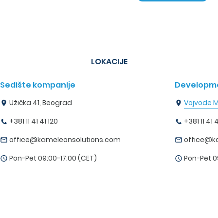
LOKACIJE
Sedište kompanije
Developme
Užička 41, Beograd
Vojvode M
+381 11 41 41 120
+381 11 41 4
office@kameleonsolutions.com
office@k
Pon-Pet 09:00-17:00 (CET)
Pon-Pet 0