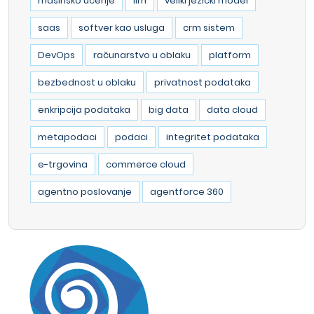
masinsko ucenje
llm
veliki jezicki model
saas
softver kao usluga
crm sistem
DevOps
računarstvo u oblaku
platform
bezbednost u oblaku
privatnost podataka
enkripcija podataka
big data
data cloud
metapodaci
podaci
integritet podataka
e-trgovina
commerce cloud
agentno poslovanje
agentforce 360