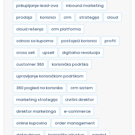
prikupljanje lead-ova
inbound marketing
prodaja
korisnici
crm
strategija
cloud
cloud rešenja
crm platforma
odnosi sa kupcima
postojeći korisnici
profit
cross sell
upsell
digitalna revolucija
customer 360
korisnička podrška
upravljanje korisničkom podrškom
360 pogled na korisnika
crm sistem
marketing strategija
izvršni direktor
direktor marketinga
e-commerce
online kupovina
order management
data-driven
korisničko iskustvo
pardot