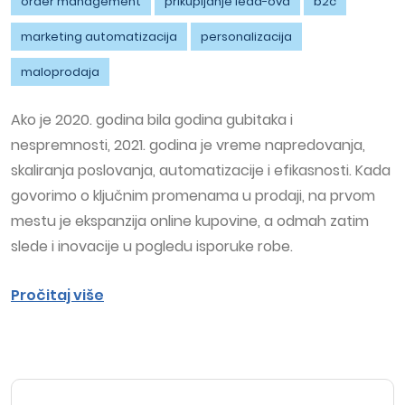
order management
prikupljanje lead-ova
b2c
marketing automatizacija
personalizacija
maloprodaja
Ako je 2020. godina bila godina gubitaka i
nespremnosti, 2021. godina je vreme napredovanja,
skaliranja poslovanja, automatizacije i efikasnosti. Kada
govorimo o ključnim promenama u prodaji, na prvom
mestu je ekspanzija online kupovine, a odmah zatim
slede i inovacije u pogledu isporuke robe.
Pročitaj više