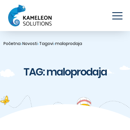
Početna
Novosti
Tagovi
maloprodaja
TAG: maloprodaja