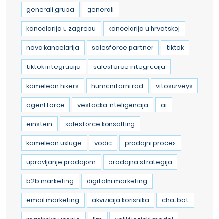
generali grupa
generali
kancelarija u zagrebu
kancelarija u hrvatskoj
nova kancelarija
salesforce partner
tiktok
tiktok integracija
salesforce integracija
kameleon hikers
humanitarni rad
vitosurveys
agentforce
vestacka inteligencija
ai
einstein
salesforce konsalting
kameleon usluge
vodic
prodajni proces
upravljanje prodajom
prodajna strategija
b2b marketing
digitalni marketing
email marketing
akvizicija korisnika
chatbot