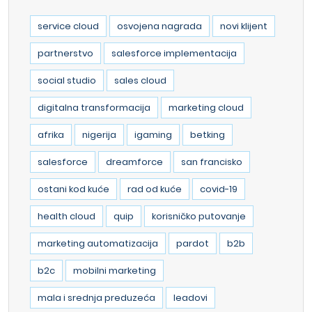
service cloud
osvojena nagrada
novi klijent
partnerstvo
salesforce implementacija
social studio
sales cloud
digitalna transformacija
marketing cloud
afrika
nigerija
igaming
betking
salesforce
dreamforce
san francisko
ostani kod kuće
rad od kuće
covid-19
health cloud
quip
korisničko putovanje
marketing automatizacija
pardot
b2b
b2c
mobilni marketing
mala i srednja preduzeća
leadovi