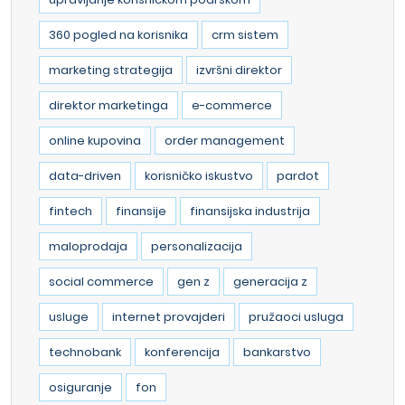
360 pogled na korisnika
crm sistem
marketing strategija
izvršni direktor
direktor marketinga
e-commerce
online kupovina
order management
data-driven
korisničko iskustvo
pardot
fintech
finansije
finansijska industrija
maloprodaja
personalizacija
social commerce
gen z
generacija z
usluge
internet provajderi
pružaoci usluga
technobank
konferencija
bankarstvo
osiguranje
fon