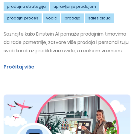
prodajna strategija
upravljanje prodajom
prodajni proces
vodic
prodaja
sales cloud
Saznajte kako Einstein AI pomaže prodajnim timovima
da rade pametnije, zatvore više prodaja i personalizuju
svaki korak uz prediktivne uvide, u realnom vremenu.
Pročitaj više