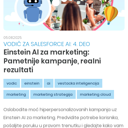
05.08.2025.
VODIČ ZA SALESFORCE AI: 4. DEO
Einstein AI za marketing:
Pametnije kampanje, realni
rezultati
vodic
einstein
ai
vestacka inteligencija
marketing
marketing strategija
marketing cloud
Oslobodite moć hiperpersonalizovanih kampanja uz
Einstein AI za marketing. Predvidite potrebe korisnika,
pošaljite poruku u pravom trenutku i gledajte kako vam