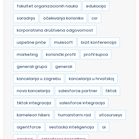
fakultet organizacionih nauka
edukacija
saradnja
očekivanja korisnika
csr
korporativna društvena odgovornost
uspešne priče
mulesoft
bizit konferencija
marketing
korisnički profil
profil kupca
generali grupa
generali
kancelarija u zagrebu
kancelarija u hrvatskoj
nova kancelarija
salesforce partner
tiktok
tiktok integracija
salesforce integracija
kameleon hikers
humanitarni rad
vitosurveys
agentforce
vestacka inteligencija
ai