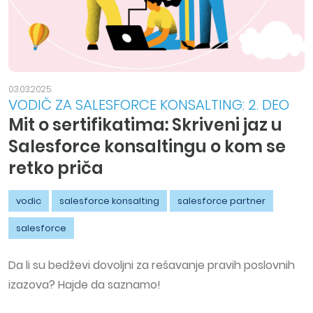
03.03.2025.
VODIČ ZA SALESFORCE KONSALTING: 2. DEO
Mit o sertifikatima: Skriveni jaz u
Salesforce konsaltingu o kom se
retko priča
vodic
salesforce konsalting
salesforce partner
salesforce
Da li su bedževi dovoljni za rešavanje pravih poslovnih
izazova? Hajde da saznamo!