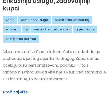
Efikasnija usluga, zadovoljniji
kupci
vodic
kameleon usluge
salesforce konsalting
einstein
ai
vestacka inteligencija
agentforce
salesforce partner
Niko ne voli da “visi” na telefonu, čeka u redu ili da ga
prebacuju s jednog agenta na drugog. Kupci danas
očekuju brzu, personalizovanu podršku – i to s
razlogom. Dobra usluga više nije luksuz, već standard. A
uz Einstein AI, to postaje stvarnost.
Pročitaj više