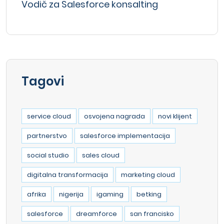
Vodič za Salesforce konsalting
Tagovi
service cloud
osvojena nagrada
novi klijent
partnerstvo
salesforce implementacija
social studio
sales cloud
digitalna transformacija
marketing cloud
afrika
nigerija
igaming
betking
salesforce
dreamforce
san francisko