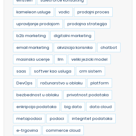
einstein
salesforce konsalting
kameleon usluge
vodic
prodajni proces
upravljanje prodajom
prodajna strategija
b2b marketing
digitalni marketing
email marketing
akvizicija korisnika
chatbot
masinsko ucenje
llm
veliki jezicki model
saas
softver kao usluga
crm sistem
DevOps
računarstvo u oblaku
platform
bezbednost u oblaku
privatnost podataka
enkripcija podataka
big data
data cloud
metapodaci
podaci
integritet podataka
e-trgovina
commerce cloud