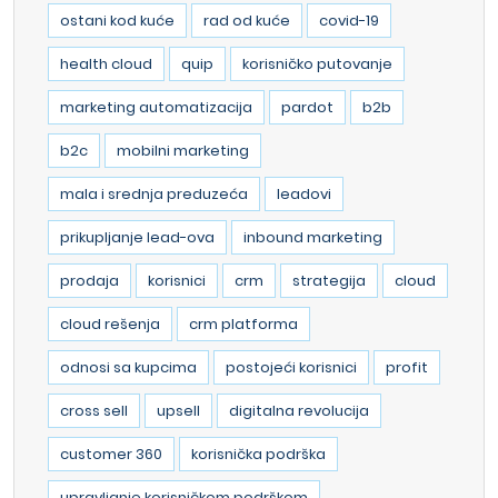
ostani kod kuće
rad od kuće
covid-19
health cloud
quip
korisničko putovanje
marketing automatizacija
pardot
b2b
b2c
mobilni marketing
mala i srednja preduzeća
leadovi
prikupljanje lead-ova
inbound marketing
prodaja
korisnici
crm
strategija
cloud
cloud rešenja
crm platforma
odnosi sa kupcima
postojeći korisnici
profit
cross sell
upsell
digitalna revolucija
customer 360
korisnička podrška
upravljanje korisničkom podrškom