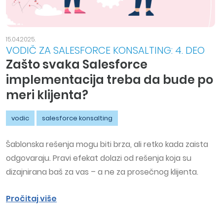
15.04.2025.
VODIČ ZA SALESFORCE KONSALTING: 4. DEO
Zašto svaka Salesforce
implementacija treba da bude po
meri klijenta?
vodic
salesforce konsalting
Šablonska rešenja mogu biti brza, ali retko kada zaista
odgovaraju. Pravi efekat dolazi od rešenja koja su
dizajnirana baš za vas – a ne za prosečnog klijenta.
Pročitaj više