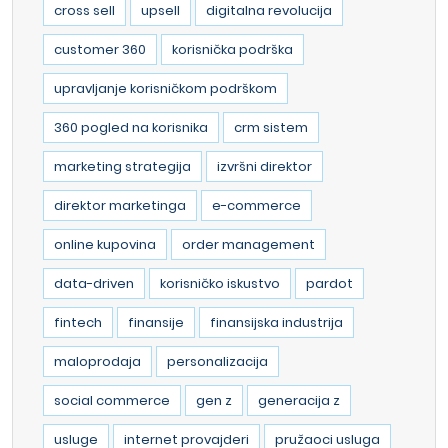
cross sell
upsell
digitalna revolucija
customer 360
korisnička podrška
upravljanje korisničkom podrškom
360 pogled na korisnika
crm sistem
marketing strategija
izvršni direktor
direktor marketinga
e-commerce
online kupovina
order management
data-driven
korisničko iskustvo
pardot
fintech
finansije
finansijska industrija
maloprodaja
personalizacija
social commerce
gen z
generacija z
usluge
internet provajderi
pružaoci usluga