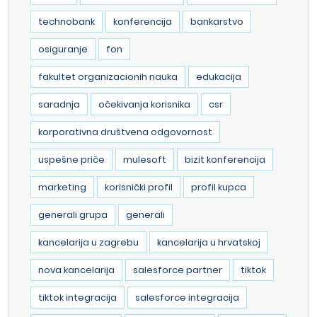
technobank
konferencija
bankarstvo
osiguranje
fon
fakultet organizacionih nauka
edukacija
saradnja
očekivanja korisnika
csr
korporativna društvena odgovornost
uspešne priče
mulesoft
bizit konferencija
marketing
korisnički profil
profil kupca
generali grupa
generali
kancelarija u zagrebu
kancelarija u hrvatskoj
nova kancelarija
salesforce partner
tiktok
tiktok integracija
salesforce integracija