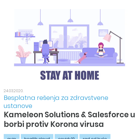
24.03.2020.
Besplatna rešenja za zdravstvene
ustanove
Kameleon Solutions & Salesforce u
borbi protiv Korona virusa
quip
health cloud
covid-19
rad od kuće