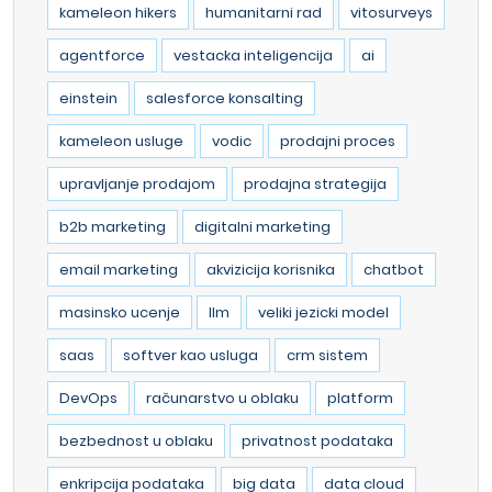
kameleon hikers
humanitarni rad
vitosurveys
agentforce
vestacka inteligencija
ai
einstein
salesforce konsalting
kameleon usluge
vodic
prodajni proces
upravljanje prodajom
prodajna strategija
b2b marketing
digitalni marketing
email marketing
akvizicija korisnika
chatbot
masinsko ucenje
llm
veliki jezicki model
saas
softver kao usluga
crm sistem
DevOps
računarstvo u oblaku
platform
bezbednost u oblaku
privatnost podataka
enkripcija podataka
big data
data cloud