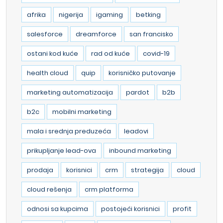
afrika
nigerija
igaming
betking
salesforce
dreamforce
san francisko
ostani kod kuće
rad od kuće
covid-19
health cloud
quip
korisničko putovanje
marketing automatizacija
pardot
b2b
b2c
mobilni marketing
mala i srednja preduzeća
leadovi
prikupljanje lead-ova
inbound marketing
prodaja
korisnici
crm
strategija
cloud
cloud rešenja
crm platforma
odnosi sa kupcima
postojeći korisnici
profit