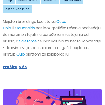
ostani kod kuće
Majstori brendinga kao što su
Coca
Cola
ili
McDonalds
nas kroz grafička rešenja podsećaju
da moramo stajati na određenom rastojanju od
drugih, a
Saleforce
se ipak odlučio za nešto konkretnije
- da svim svojim korisnicima omogući besplatan
pristup
Quip
platfomi za kolaboraciju.
Pročitaj više