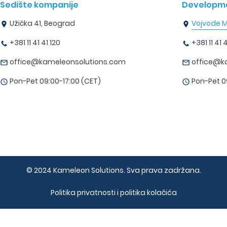
Sedište kompanije
Developme
Užička 41, Beograd
Vojvode M
+381 11 41 41 120
+381 11 41 4
office@kameleonsolutions.com
office@k
Pon-Pet 09:00-17:00 (CET)
Pon-Pet 0
© 2024 Kameleon Solutions. Sva prava zadržana.
Politika privatnosti i politika kolačića