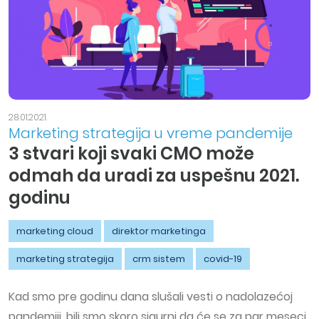
28.01.2021.
Marketing strategija u vreme pandemije
3 stvari koji svaki CMO može
odmah da uradi za uspešnu 2021.
godinu
marketing cloud
direktor marketinga
marketing strategija
crm sistem
covid-19
Kad smo pre godinu dana slušali vesti o nadolazećoj
pandemiji, bili smo skoro sigurni da će se za par meseci