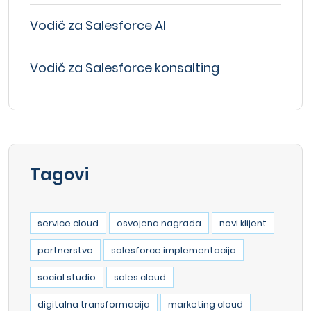
Vodič za Salesforce AI
Vodič za Salesforce konsalting
Tagovi
service cloud
osvojena nagrada
novi klijent
partnerstvo
salesforce implementacija
social studio
sales cloud
digitalna transformacija
marketing cloud