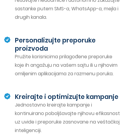
rešavajte nedoumice i autonomno zakazujte
sastanke putem SMS-a, WhatsApp-a, mejla i
drugih kanala.
Personalizujte preporuke
proizvoda
Pružite korisnicima prilagođene preporuke
koje ih angažuju na vašem sajtu ili u njihovim
omiljenim aplikacijama za razmenu poruka.
Kreirajte i optimizujte kampanje
Jednostavno kreirajte kampanje i
kontinuirano poboljšavajte njihovu efikasnost
uz uvide i preporuke zasnovane na veštačkoj
inteligenciji.