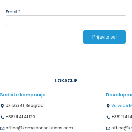
LOKACIJE
Sedište kompanije
Developme
Užička 41, Beograd
Vojvode M
+381 11 41 41 120
+381 11 41 4
office@kameleonsolutions.com
office@k