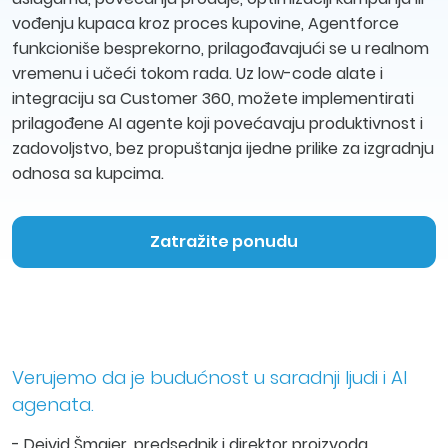
vođenju kupaca kroz proces kupovine, Agentforce
funkcioniše besprekorno, prilagođavajući se u realnom
vremenu i učeći tokom rada. Uz low-code alate i
integraciju sa Customer 360, možete implementirati
prilagođene AI agente koji povećavaju produktivnost i
zadovoljstvo, bez propuštanja ijedne prilike za izgradnju
odnosa sa kupcima.
Zatražite ponudu
Verujemo da je budućnost u saradnji ljudi i AI
agenata.
- Dejvid Šmajer, predsednik i direktor proizvoda,