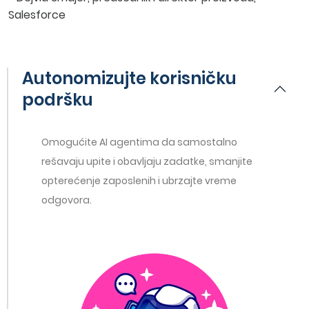
Salesforce
Autonomizujte korisničku
podršku
Omogućite AI agentima da samostalno
rešavaju upite i obavljaju zadatke, smanjite
opterećenje zaposlenih i ubrzajte vreme
odgovora.