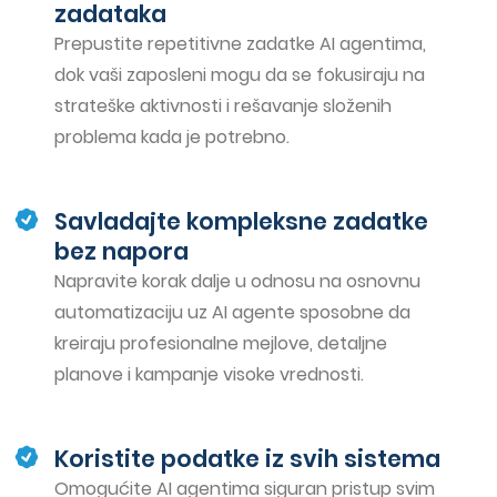
zadataka
Prepustite repetitivne zadatke AI agentima,
dok vaši zaposleni mogu da se fokusiraju na
strateške aktivnosti i rešavanje složenih
problema kada je potrebno.
Savladajte kompleksne zadatke
bez napora
Napravite korak dalje u odnosu na osnovnu
automatizaciju uz AI agente sposobne da
kreiraju profesionalne mejlove, detaljne
planove i kampanje visoke vrednosti.
Koristite podatke iz svih sistema
Omogućite AI agentima siguran pristup svim