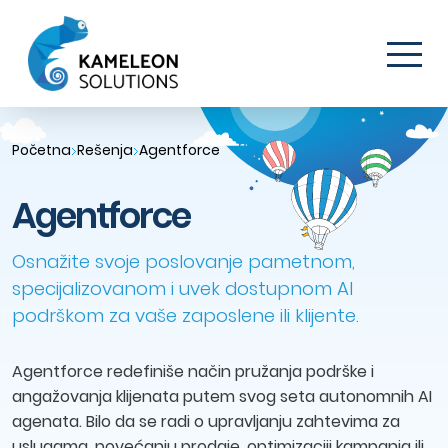
Početna
Rešenja
Agentforce
Agentforce
Osnažite svoje poslovanje pametnom,
specijalizovanom i uvek dostupnom AI
podrškom za vaše zaposlene ili klijente.
Agentforce redefiniše način pružanja podrške i
angažovanja klijenata putem svog seta autonomnih AI
agenata. Bilo da se radi o upravljanju zahtevima za
uslugama, povećanju prodaje, optimizaciji kampanja ili