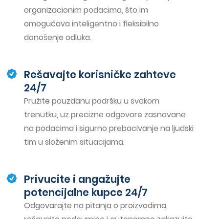
organizacionim podacima, što im
omogućava inteligentno i fleksibilno
donošenje odluka.
Rešavajte korisničke zahteve
24/7
Pružite pouzdanu podršku u svakom
trenutku, uz precizne odgovore zasnovane
na podacima i sigurno prebacivanje na ljudski
tim u složenim situacijama.
Privucite i angažujte
potencijalne kupce 24/7
Odgovarajte na pitanja o proizvodima,